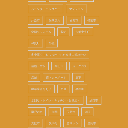
ベランダ・バルコニー
マンション
井原市
保険加入
倉敷市
備前市
全面リフォーム
収納
吉備中央町
和気町
外壁
多少高くてもしっかりした会社に頼みたい
屋根・防水
岡山市
床・クロス
店舗
庭・カーポート
廊下
建築業許可あり
戸建
早島町
水回り（トイレ・キッチン・お風呂）
浅口市
瀬戸内市
玄関
玉野市
病院
真庭市
矢掛町
窓サッシ
笠岡市