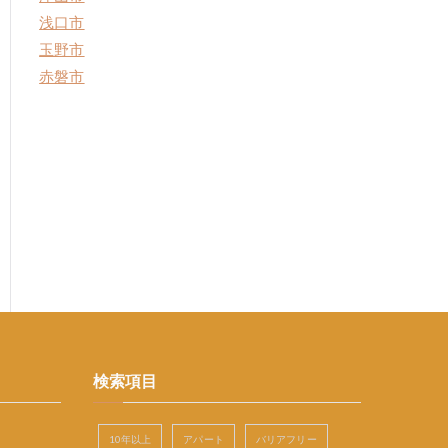
浅口市
玉野市
赤磐市
検索項目
10年以上
アパート
バリアフリー