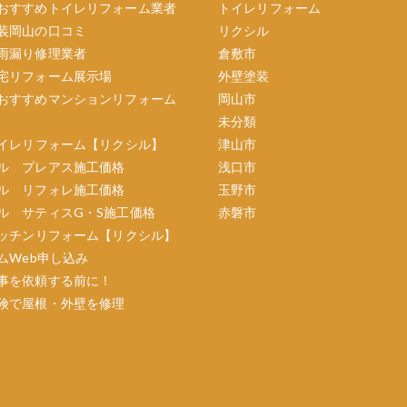
おすすめトイレリフォーム業者
トイレリフォーム
装岡山の口コミ
リクシル
雨漏り修理業者
倉敷市
宅リフォーム展示場
外壁塗装
おすすめマンションリフォーム
岡山市
未分類
イレリフォーム【リクシル】
津山市
ル プレアス施工価格
浅口市
ル リフォレ施工価格
玉野市
ル サティスG・S施工価格
赤磐市
ッチンリフォーム【リクシル】
ムWeb申し込み
事を依頼する前に！
険で屋根・外壁を修理