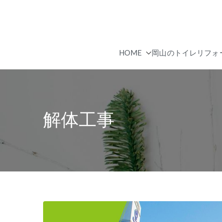
内
容
を
ス
HOME
岡山のトイレリフォ
キ
ッ
プ
解体工事