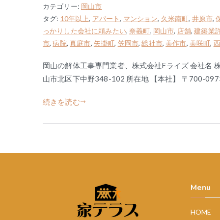
カテゴリー:
岡山市
タグ:
10年以上
,
アパート
,
マンション
,
久米南町
,
井原市
,
っかりした会社に頼みたい
,
奈義町
,
岡山市
,
店舗
,
建築業
市
,
病院
,
真庭市
,
矢掛町
,
笠岡市
,
総社市
,
美作市
,
美咲町
,
岡山の解体工事専門業者、株式会社Fライズ 会社名 株
山市北区下中野348-102 所在地 【本社】 〒700-097
続きを読む
Menu
HOME