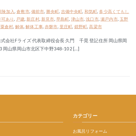
保険加入
,
倉敷市
,
備前市
,
勝央町
,
吉備中央町
,
和気町
,
多少高くてもし
許可あり
,
戸建
,
新庄村
,
新見市
,
早島町
,
津山市
,
浅口市
,
瀬戸内市
,
玉野
西粟倉村
,
解体
,
解体工事
,
赤磐市
,
里庄町
,
鏡野町
,
高梁市
式会社Fライズ 代表取締役会長 久門 千晃 登記住所 岡山県岡
3 岡山県岡山市北区下中野348-102 […]
カテゴリー
お風呂リフォーム