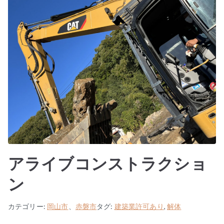
アライブコンストラクショ
ン
カテゴリー:
岡山市
、
赤磐市
タグ:
建築業許可あり
,
解体