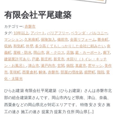
有限会社平尾建築
カテゴリー:
赤磐市
タグ:
10年以上
,
アパート
,
バリアフリー
,
ベランダ・バルコニー
,
マンション
,
久米南町
,
保険加入
,
備前市
,
全面リフォーム
,
勝央町
,
収納
,
和気町
,
外壁
,
多少高くてもしっかりした会社に頼みたい
,
奈
義町
,
屋根・防水
,
岡山市
,
床・クロス
,
店舗
,
庭・カーポート
,
廊下
,
建築業許可あり
,
戸建
,
新庄村
,
新見市
,
水回り（トイレ・キッチ
ン・お風呂）
,
津山市
,
瀬戸内市
,
玄関
,
病院
,
真庭市
,
窓サッシ
,
美作
市
,
美咲町
,
西粟倉村
,
解体
,
赤磐市
,
部屋の増改築
,
鏡野町
,
階段
,
電
化・太陽光
ひらお建築 有限会社平尾建築（ひらお建築）さんは赤磐市北
部の総合建築業さんです。岡山市内など県南、津山、奈義、
西粟倉などの岡山県北が対応エリアです。 特徴 安さ 安さ 施
工の速さ 施工の速さ 提案力 提案力 住所 岡山県 […]