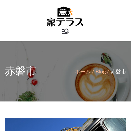
内
容
を
ス
岡山リフォ
キ
ッ
ームランキ
プ
ング | 家テ
赤磐市
ホーム
Blog
赤磐市
ラス