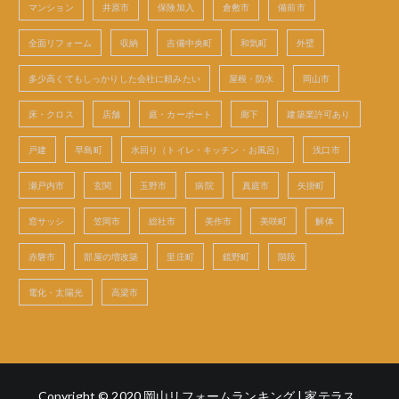
マンション
井原市
保険加入
倉敷市
備前市
全面リフォーム
収納
吉備中央町
和気町
外壁
多少高くてもしっかりした会社に頼みたい
屋根・防水
岡山市
床・クロス
店舗
庭・カーポート
廊下
建築業許可あり
戸建
早島町
水回り（トイレ・キッチン・お風呂）
浅口市
瀬戸内市
玄関
玉野市
病院
真庭市
矢掛町
窓サッシ
笠岡市
総社市
美作市
美咲町
解体
赤磐市
部屋の増改築
里庄町
鏡野町
階段
電化・太陽光
高梁市
Copyright © 2020
岡山リフォームランキング | 家テラス
.