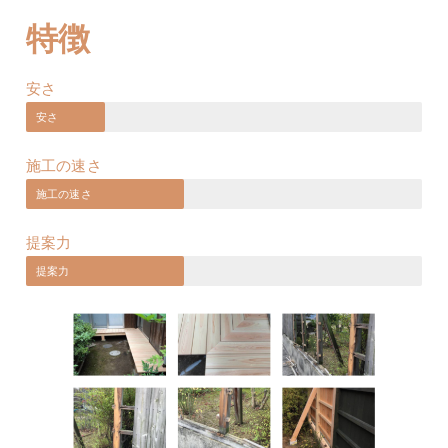
特徴
安さ
安さ
施工の速さ
施工の速さ
提案力
提案力