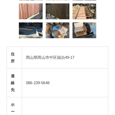
住
岡山県岡山市中区福泊49-17
所
連
絡
086-239-5646
先
ホ
ー