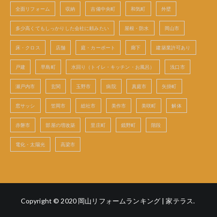
全面リフォーム
収納
吉備中央町
和気町
外壁
多少高くてもしっかりした会社に頼みたい
屋根・防水
岡山市
床・クロス
店舗
庭・カーポート
廊下
建築業許可あり
戸建
早島町
水回り（トイレ・キッチン・お風呂）
浅口市
瀬戸内市
玄関
玉野市
病院
真庭市
矢掛町
窓サッシ
笠岡市
総社市
美作市
美咲町
解体
赤磐市
部屋の増改築
里庄町
鏡野町
階段
電化・太陽光
高梁市
Copyright © 2020
岡山リフォームランキング | 家テラス
.