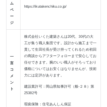
ム
https://ikutakenchiku.co.jp/
ペ
ー
ジ
株式会社いくた建築さんは20代、30代の大
工が集う職人集団です。設計から施工まで一
貫して生田社長が受け持ってくれるため初回
の商談からアフターフォローまで安心してお
一
任せできます。腕のいい職人がそろっており
言
価格についてはお安くはなりませんが、技術
コ
力には定評があります。
メ
ン
建設業許可：岡山県知事許可（般-２８）第
ト
25382号
瑕疵保険：住宅あんしん保証