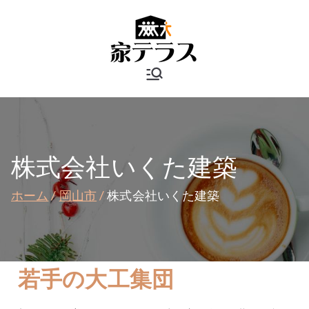
岡山リフォ
ームランキ
ング | 家テ
株式会社いくた建築
ラス
ホーム
岡山市
株式会社いくた建築
若手の大工集団