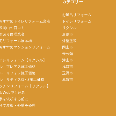
カテゴリー
お風呂リフォーム
おすすめトイレリフォーム業者
トイレリフォーム
装岡山の口コミ
リクシル
雨漏り修理業者
倉敷市
宅リフォーム展示場
外壁塗装
おすすめマンションリフォーム
岡山市
未分類
イレリフォーム【リクシル】
津山市
ル プレアス施工価格
浅口市
ル リフォレ施工価格
玉野市
ル サティスG・S施工価格
赤磐市
ッチンリフォーム【リクシル】
ムWeb申し込み
事を依頼する前に！
険で屋根・外壁を修理