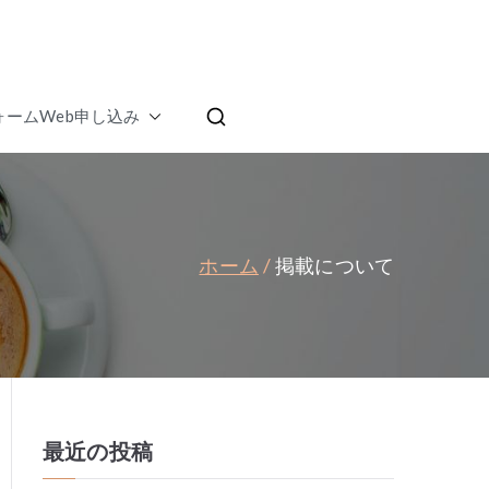
ムランキング | 家
ォームWeb申し込み
テラス
ホーム
掲載について
最近の投稿