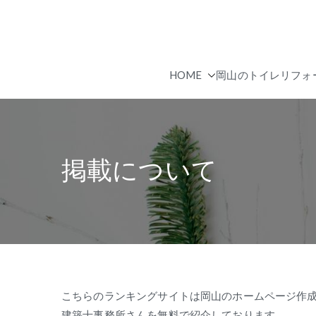
内
容
を
ス
HOME
岡山のトイレリフォ
キ
ッ
プ
掲載について
こちらのランキングサイトは岡山のホームページ作
建築士事務所さんを無料で紹介しております。