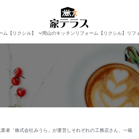
岡山リフォー
ーム【リクシル】
岡山のキッチンリフォーム【リクシル】
リフ
成業者「株式会社みうら」が運営しそれぞれの工務店さん、一級