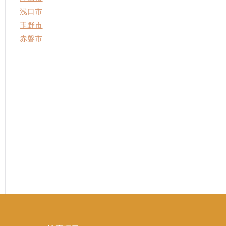
浅口市
玉野市
赤磐市