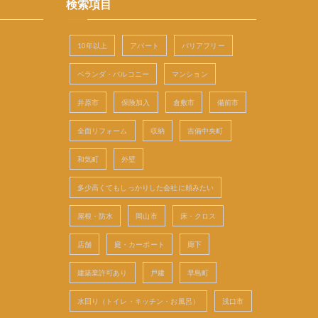
検索項目
10年以上
アパート
バリアフリー
ベランダ・バルコニー
マンション
井原市
保険加入
倉敷市
備前市
全面リフォーム
収納
吉備中央町
和気町
外壁
多少高くてもしっかりした会社に頼みたい
屋根・防水
岡山市
床・クロス
店舗
庭・カーポート
廊下
建築業許可あり
戸建
早島町
水回り（トイレ・キッチン・お風呂）
浅口市